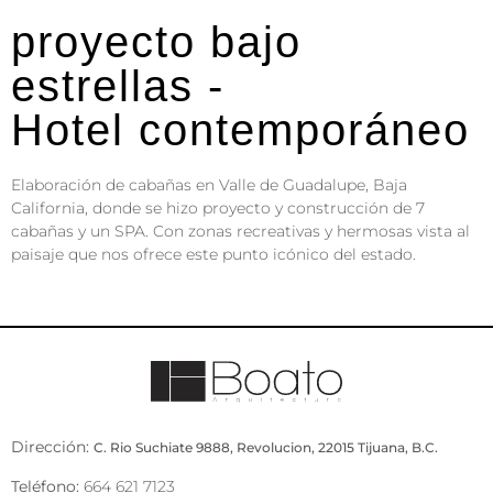
proyecto bajo
estrellas -
Hotel contemporáneo
Elaboración de cabañas en Valle de Guadalupe, Baja
California, donde se hizo proyecto y construcción de 7
cabañas y un SPA. Con zonas recreativas y hermosas vista al
paisaje que nos ofrece este punto icónico del estado.
Dirección:
C. Rio Suchiate 9888, Revolucion, 22015 Tijuana, B.C.
Teléfono:
664 621 7123